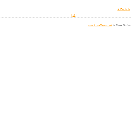
< Zurück
[ < ]
cms.intraXess.net
is Free Softw