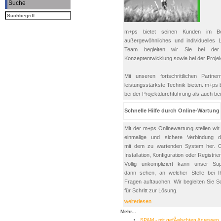
Suche
m+ps bietet seinen Kunden im Bere
außergewöhnliches und individuelles
Team begleiten wir Sie bei der 
Konzeptentwicklung sowie bei der Projek
Mit unseren fortschrittlichen Part
leistungsstärkste Technik bieten. m+ps
bei der Projektdurchführung als auch b
Schnelle Hilfe durch Online-Wartung
Mit der m+ps Onlinewartung stellen wir
einmalige und sichere Verbindung di
mit dem zu wartenden System her. 
Installation, Konfiguration oder Registrie
Völlig unkompliziert kann unser Sup
dann sehen, an welcher Stelle bei I
Fragen auftauchen. Wir begleiten Sie Sc
für Schritt zur Lösung.
weiterlesen
Mehr...
SPAM - mit gefÃ¤lschten Adressen