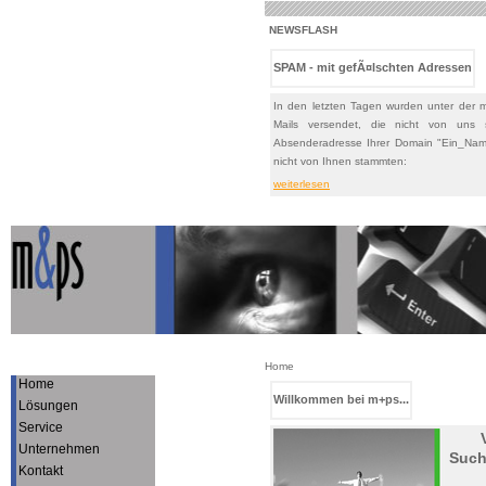
NEWSFLASH
SPAM - mit gefÃ¤lschten Adressen
In den letzten Tagen wurden unter der
Mails versendet, die nicht von uns
Absenderadresse Ihrer Domain "Ein_Na
nicht von Ihnen stammten:
weiterlesen
Home
Home
Willkommen bei m+ps...
Lösungen
Service
Verb
Unternehmen
Suche
Kontakt
Viel