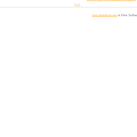
[ < ]
cms.intraXess.net
is Free Softw